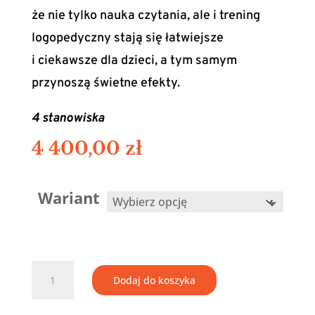
że nie tylko nauka czytania, ale i trening
logopedyczny stają się łatwiejsze
i ciekawsze dla dzieci, a tym samym
przynoszą świetne efekty.
4 stanowiska
4 400,00
zł
Wariant
ilość
Zestaw
Dodaj do koszyka
dla
grupy