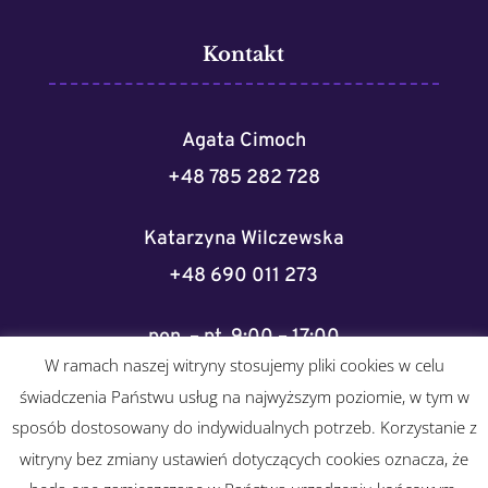
Kontakt
Agata Cimoch
+48 785 282 728
Katarzyna Wilczewska
+48 690 011 273
pon. – pt. 9:00 – 17:00
W ramach naszej witryny stosujemy pliki cookies w celu
sklep@lowcywyrazow.pl
świadczenia Państwu usług na najwyższym poziomie, w tym w
sposób dostosowany do indywidualnych potrzeb. Korzystanie z
witryny bez zmiany ustawień dotyczących cookies oznacza, że