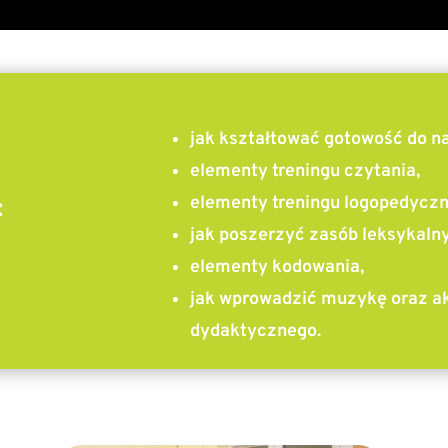
jak kształtować gotowość do nau
elementy treningu czytania,
:
elementy treningu logopedyczn
jak poszerzyć zasób leksykalny
elementy kodowania,
jak wprowadzić muzykę oraz a
dydaktycznego.