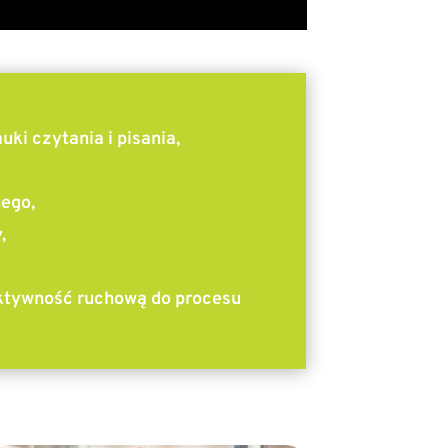
ki czytania i pisania,
ego,
,
ktywność ruchową do procesu