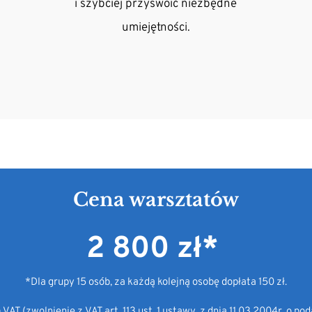
i szybciej przyswoić niezbędne
umiejętności.
Cena warsztatów
2 800 zł*
*Dla grupy 15 osób, za każdą kolejną osobę dopłata 150 zł.
m VAT (zwolnienie z VAT art. 113 ust. 1 ustawy z dnia 11.03.2004r. o po