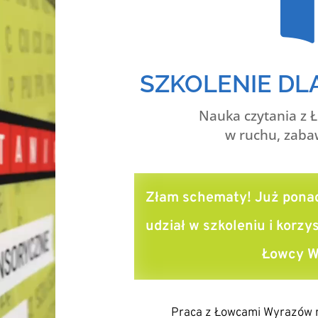
SZKOLENIE DLA
Nauka czytania z
w ruchu, zaba
Złam schematy! Już ponad
udział w szkoleniu i korz
Łowcy W
Praca z Łowcami Wyrazów n