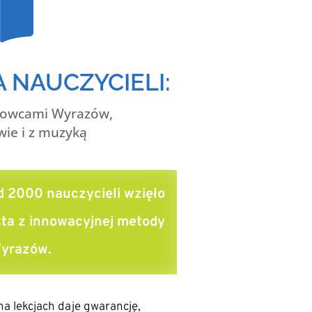

 NAUCZYCIELI:
 Łowcami Wyrazów,
wie i z muzyką
 2000 nauczycieli wzięło
ysta z innowacyjnej metody
yrazów.
a lekcjach daje gwarancję,