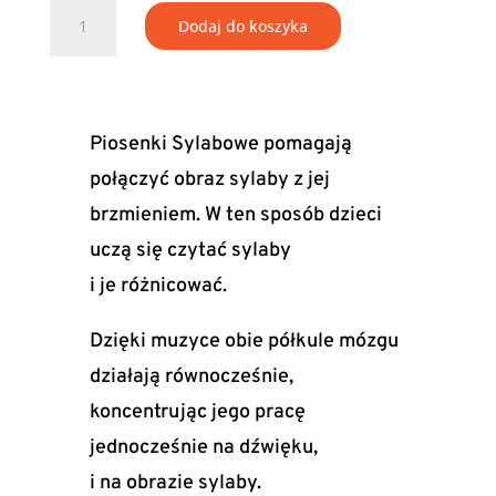
ilość
Dodaj do koszyka
Mata
Sylabowa
"Łowcy
Wyrazów"
Piosenki Sylabowe pomagają
do powieszenia
połączyć obraz sylaby z jej
+
brzmieniem. W ten sposób dzieci
Piosenki
Sylabowe
uczą się czytać sylaby
(MP3)
i je różnicować.
Dzięki muzyce obie półkule mózgu
działają równocześnie,
koncentrując jego pracę
jednocześnie na dźwięku,
i na obrazie sylaby.